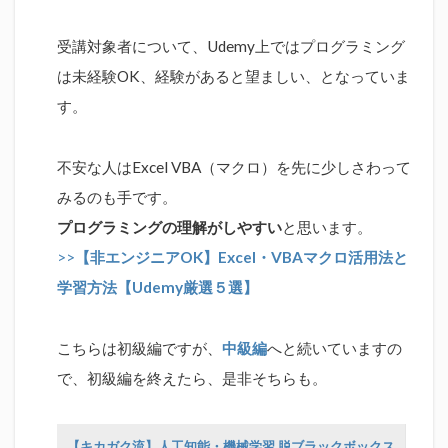
受講対象者について、Udemy上ではプログラミング
は未経験OK、経験があると望ましい、となっていま
す。
不安な人はExcel VBA（マクロ）を先に少しさわって
みるのも手です。
プログラミングの理解がしやすい
と思います。
>>
【非エンジニアOK】Excel・VBAマクロ活用法と
学習方法【Udemy厳選５選】
こちらは初級編ですが、
中級編
へと続いていますの
で、初級編を終えたら、是非そちらも。
【キカガク流】人工知能・機械学習 脱ブラックボックス