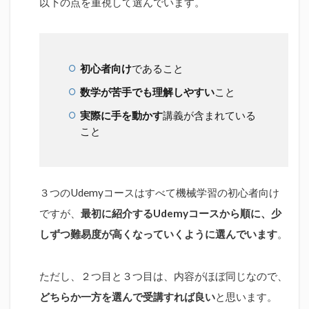
以下の点を重視して選んでいます。
析を中
学数学
で論理
的に学
び、重
回帰分
初心者向け
であること
析を
数学が苦手でも理解しやすい
こと
Python
で実行
実際に手を動かす
講義が含まれている
1.2.3
こと
【キカ
ガク
流】人
工知
３つのUdemyコースはすべて機械学習の初心者向け
能・機
械学習
ですが、
最初に紹介するUdemyコースから順に、少
脱ブラ
しずつ難易度が高くなっていくように選んでいます
。
ックボ
ックス
講座 –
ただし、２つ目と３つ目は、内容がほぼ同じなので、
初級編
–
どちらか一方を選んで受講すれば良い
と思います。