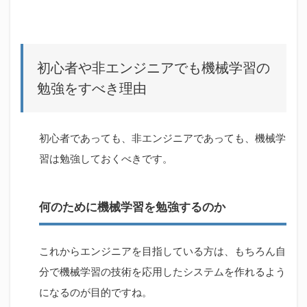
初
心
者
や
非
初心者や非エンジニアでも機械学習の
エ
ン
勉強をすべき理由
ジ
ニ
ア
で
初心者であっても、非エンジニアであっても、機械学
も
習は勉強しておくべきです。
機
械
学
習
何のために機械学習を勉強するのか
の
勉
強
これからエンジニアを目指している方は、もちろん自
を
す
分で機械学習の技術を応用したシステムを作れるよう
べ
き
になるのが目的ですね。
理