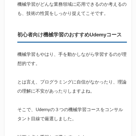
機械学習がどんな業務領域に応用できるのか考えるの
／超初
心者の
も、技術の性質をしっかり捉えてこそです。
ための
人工知
能 (AI /
機械学
初心者向け機械学習のおすすめUdemyコース
習 ) を
活用し
たビジ
機械学習もやはり、手を動かしながら学習するのが理
ネスモ
デル立
想的です。
案講座 -
基礎編-
とは言え、プログラミングに自信がなかったり、理論
1.2.2
の理解に不安があったりしますよね。
【ビジ
ネスパ
ーソン
必見】
そこで、Udemyの３つの機械学習コースをコンサル
機械学
タント目線で厳選しました。
習の基
礎・単
回帰分