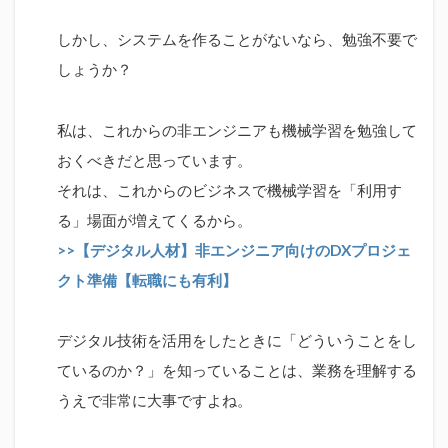
由
しかし、システムを作ることがないなら、勉強不要で
1.1
しょうか？
何の
ため
に機
械学
私は、これからの非エンジニアも機械学習を勉強して
習を
おくべきだと思っています。
勉強
する
それは、これからのビジネスで機械学習を「利用す
のか
る」場面が増えてくるから。
1.2
>>【デジタル人材】非エンジニア向けのDXプロジェ
初心者
向け機
クト準備【転職にも有利】
械学習
のおす
すめ
デジタル技術を活用をしたときに「どういうことをし
Udemy
ているのか？」を知っていることは、業務を理解する
コース
うえで非常に大事ですよね。
1.2.1
非エン
ジニア