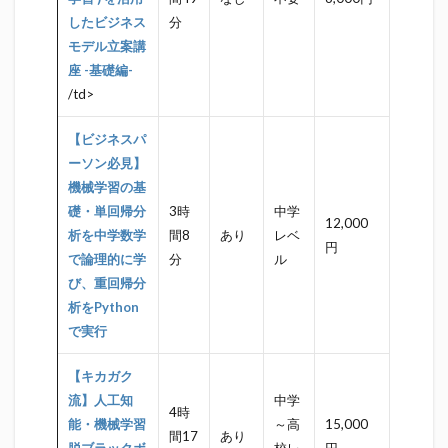
したビジネス
分
モデル立案講
座 -基礎編-
/td>
【ビジネスパ
ーソン必見】
機械学習の基
礎・単回帰分
3時
中学
12,000
析を中学数学
間8
あり
レベ
円
で論理的に学
分
ル
び、重回帰分
析をPython
で実行
【キカガク
流】人工知
中学
4時
能・機械学習
～高
15,000
間17
あり
脱ブラックボ
校レ
円