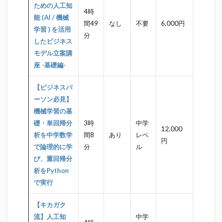
ための人工知
4時
能 (AI / 機械
間49
なし
不要
6,000円
学習 ) を活用
分
したビジネス
モデル立案講
座 -基礎編-
【ビジネスパ
ーソン必見】
機械学習の基
礎・単回帰分
3時
中学
12,000
析を中学数学
間8
あり
レベ
円
で論理的に学
分
ル
び、重回帰分
析をPython
で実行
【キカガク
流】人工知
中学