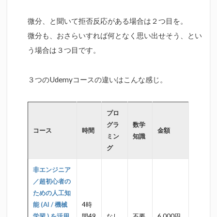
2
ま
微分、と聞いて拒否反応がある場合は２つ目を。
と
め
微分も、おさらいすれば何となく思い出せそう、とい
う場合は３つ目です。
３つのUdemyコースの違いはこんな感じ。
プロ
グラ
数学
コース
時間
金額
ミン
知識
グ
非エンジニア
／超初心者の
ための人工知
能 (AI / 機械
4時
学習 ) を活用
間49
なし
不要
6,000円